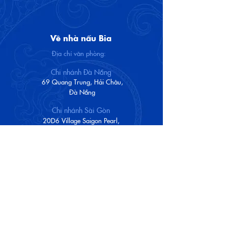
Về nhà nấu Bia
Địa chỉ văn phòng:
Chi nhánh Đà Nẵng
69 Quang Trung, Hải Châu,
Đà Nẵng
Chi nhánh Sài Gòn
20D6 Village Saigon Pearl,
Phường Thạnh Mỹ Tây,
TP. Hồ Chí Minh
Số điện thoại nhà hàng Brewhaha:
091 134 09 89