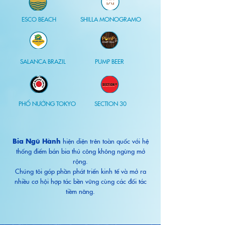
ESCO BEACH
SHILLA MONOGRAMO
SALANCA BRAZIL
​PUMP BEER
PHỐ NƯỚNG TOKYO
SECTION 30
Bia Ngũ Hành
hiện diện trên toàn quốc với hệ
thống điểm bán bia thủ công không ngừng mở
rộng.
Chúng tôi góp phần phát triển kinh tế và mở ra
nhiều cơ hội hợp tác bền vững cùng các đối tác
tiềm năng.