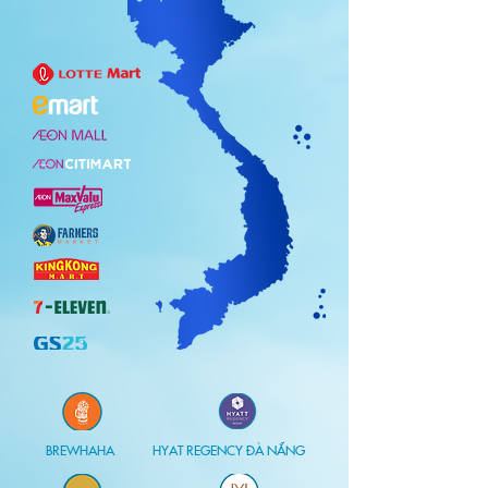
​BREWHAHA
HYAT REGENCY ĐÀ NẴNG