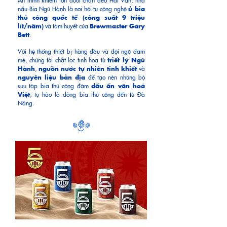
nấu Bia Ngũ Hành là nơi hội tụ công nghệ
ủ bia
thủ công quốc tế (công suất 9 triệu
lít/năm)
và tâm huyết của
Brewmaster Gary
Bett
.
Với hệ thống thiết bị hàng đầu và đội ngũ đam
mê, chúng tôi chắt lọc tinh hoa từ
triết lý Ngũ
Hành
,
nguồn nước tự nhiên tinh khiết
và
nguyên liệu bản địa
để tạo nên những
bộ
sưu tập bia thủ công đậm
dấu ấn văn hoá
Việt
, tự hào là dòng bia thủ công đến từ Đà
Nẵng
.