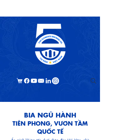
​BIA NGŨ HÀNH
TIÊN PHONG, VƯƠN TẦM
QUỐC TẾ
Ẩn mình khiêm tốn dưới chân đèo Hải Vân, nhà