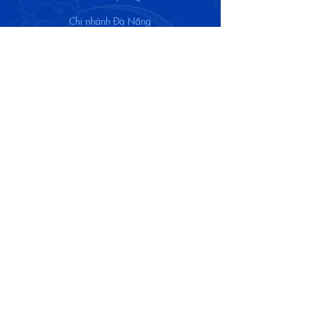
Chi nhánh Đà Nẵng
69 Quang Trung, Hải Châu,
Đà Nẵng
Chi nhánh Sài Gòn
20D6 Village Saigon Pearl,
Phường Thạnh Mỹ Tây,
TP. Hồ Chí Minh
Số điện thoại nhà hàng Brewhaha:
091 134 09 89